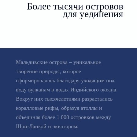
Более тысячи островов
для уединения
Мальдивские острова – уникальное
творение природы, которое
сформировалось благодаря уходящим под
воду вулканам в водах Индийского океана.
Вокруг них тысячелетиями разрастались
коралловые рифы, образуя атоллы и
объединяя более 1 000 островков между
Шри-Ланкой и экватором.